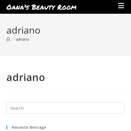
Oana's Beauty Room
Skip
to
adriano
content
>
adriano
adriano
Neueste Beiträge