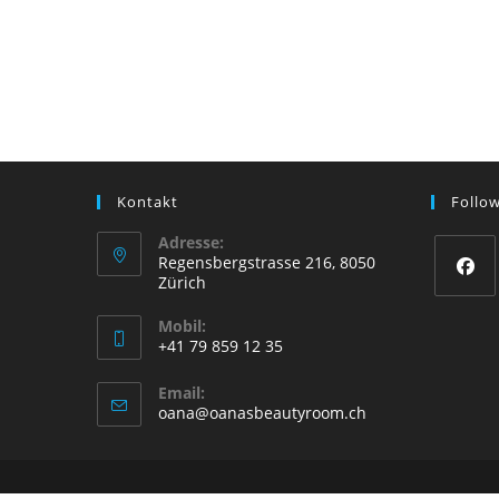
Kontakt
Follo
Adresse:
Regensbergstrasse 216, 8050
Zürich
Opens
Mobil:
in
+41 79 859 12 35
a
Opens
Email:
new
in
Opens
oana@oanasbeautyroom.ch
tab
your
in
your
application
application