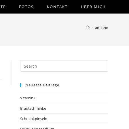
STE
FOTOS
KONTAKT
ÜBER MICH
>
adriano
Neueste Beiträge
Vitamin C
Brautschminke
Schminkpinseln