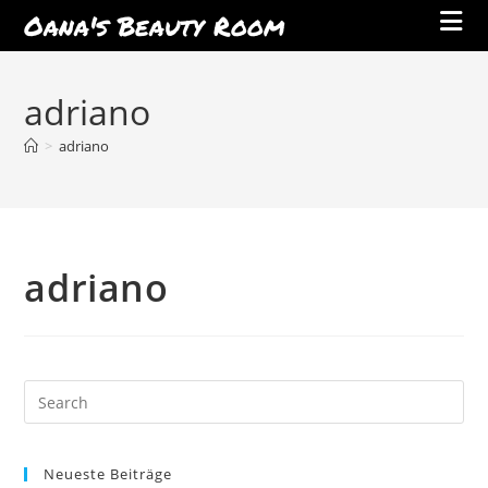
Oana's Beauty Room
Skip
to
adriano
content
>
adriano
adriano
Neueste Beiträge